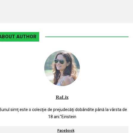
ABOUT AUTHOR
RaLix
Bunul simţ este o colecţie de prejudecăţi dobândite până la vârsta de
18 ani."Einstein
Facebook