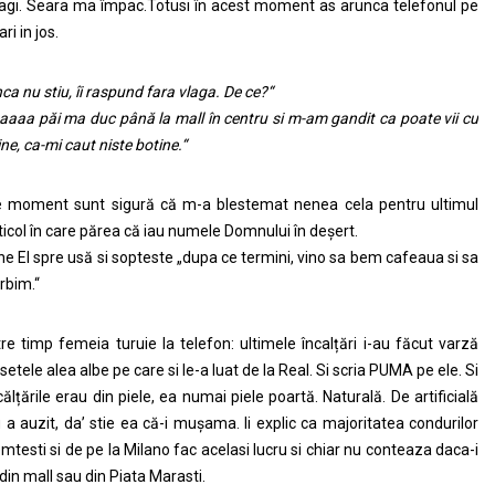
agi. Seara ma împac.Totusi în acest moment as arunca telefonul pe
ari in jos.
nca nu stiu, îi raspund fara vlaga. De ce?“
aaaa păi ma duc până la mall în centru si m-am gandit ca poate vii cu
ne, ca-mi caut niste botine.“
 moment sunt sigură că m-a blestemat nenea cela pentru ultimul
ticol în care părea că iau numele Domnului în deșert.
ne El spre usă si sopteste „dupa ce termini, vino sa bem cafeaua si sa
rbim.“
tre timp femeia turuie la telefon: ultimele încalțări i-au făcut varză
setele alea albe pe care si le-a luat de la Real. Si scria PUMA pe ele. Si
călțările erau din piele, ea numai piele poartă. Naturală. De artificială
 a auzit, da’ stie ea că-i mușama. Ii explic ca majoritatea condurilor
mtesti si de pe la Milano fac acelasi lucru si chiar nu conteaza daca-i
 din mall sau din Piata Marasti.