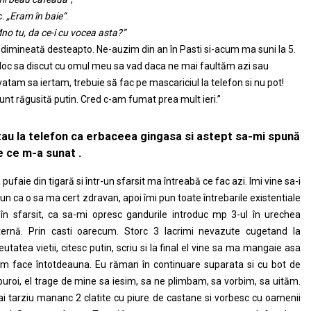
c.
„Eram în baie“
.
no tu, da ce-i cu vocea asta?“
 dimineată desteapto. Ne-auzim din an în Pasti si-acum ma suni la 5.
 loc sa discut cu omul meu sa vad daca ne mai faultăm azi sau
vatam sa iertam, trebuie să fac pe mascariciul la telefon si nu pot!
unt răgusită putin. Cred c-am fumat prea mult ieri.”
tau la telefon ca erbaceea gingasa si astept sa-mi spună
e ce m-a sunat .
 pufaie din tigară si într-un sfarsit ma întreabă ce fac azi. Imi vine sa-i
un ca o sa ma cert zdravan, apoi îmi pun toate întrebarile existentiale
 în sfarsit, ca sa-mi opresc gandurile introduc mp 3-ul în urechea
ternă. Prin casti oarecum. Storc 3 lacrimi nevazute cugetand la
eutatea vietii, citesc putin, scriu si la final el vine sa ma mangaie asa
m face întotdeauna. Eu răman în continuare suparata si cu bot de
puroi, el trage de mine sa iesim, sa ne plimbam, sa vorbim, sa uităm.
i tarziu mananc 2 clatite cu piure de castane si vorbesc cu oamenii