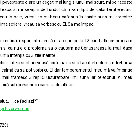
i povesteste c-are un deget mai lung si unul mai scurt, mi se raceste
feaua si mi se-aprinde fundul că m-am lipit de caloriferul electric.
eau la baie, vreau sa-mi beau cafeaua în liniste si sa-mi corectez
tima scriere, vreau sa vorbesc cu El. Sa ma împac.
tr-un final îi spun intrusei că o s-o sun pe la 12 cand aflu ce program
 si ca nu e o problema sa o cautam pe Cenusareasa la mall daca
unță intenția cu 3 zile inainte.
chid si deja sunt nervoasă, cofeina nu si-a facut efectul si ar trebui sa
u calmă ca sa pot vorbi cu El dar temperamentul meu mă va împinge
 mai trântesc 3 replici usturatoare. Imi sună iar telefonul. Al meu
spiră sub presiune în camera de alături.
alut……..ce faci azi?“
pi.Riverwoman
720)