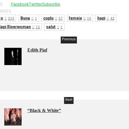
40
Facebook
Twitter
Subscribe
HARES
ro
Buna
cuplu
femeie
hapi
515
1
57
19
42
api Riverwoman
salut
12
1
Previous
Edith Piaf
Next
“Black & White”