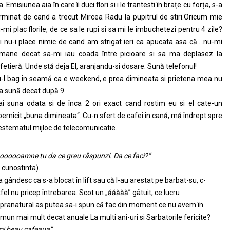
. Emisiunea aia în care îi duci flori si i le trantesti în brațe cu forța, s-a
rminat de cand a trecut Mircea Radu la pupitrul de stiri.Oricum mie
-mi plac florile, de ce sa le rupi si sa mi le îmbuchetezi pentru 4 zile?
i nu-i place nimic de cand am strigat ieri ca apucata asa că….nu-mi
mane decat sa-mi iau coada între picioare si sa ma deplasez la
fetieră. Unde stă deja El, aranjandu-si dosare. Sună telefonul!
-l bag în seamă ca e weekend, e prea dimineata si prietena mea nu
 sună decat după 9.
i suna odata si de înca 2 ori exact cand rostim eu si el cate-un
pernicit „buna dimineata“. Cu-n sfert de cafei în cană, mă îndrept spre
estematul mijloc de telecomunicatie.
oooooamne tu da ce greu răspunzi. Da ce faci?“
 cunostinta).
 gândesc ca s-a blocat în lift sau că l-au arestat pe barbat-su, c-
tfel nu pricep întrebarea. Scot un „ăăăăă” gâtuit, ce lucru
pranatural as putea sa-i spun că fac din moment ce nu avem în
mun mai mult decat anuale La multi ani-uri si Sarbatorile fericite?
mi beau cafeaua”
,