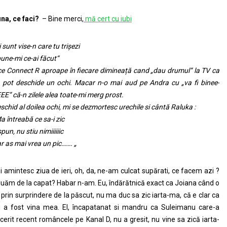
na, ce faci?
– Bine merci,
mă cert cu iubi
i sunt vise-n care tu trișezi
une-mi ce-ai făcut“
ce Connect R aproape în fiecare dimineață cand „dau drumul“ la TV ca
 pot deschide un ochi. Macar n-o mai aud pe Andra cu „va fi binee-
EE“ că-n zilele alea toate-mi merg prost.
schid al doilea ochi, mi se dezmortesc urechile si cântă Raluka :
a întreabă ce sa-i zic
 spun, nu stiu nimiiiiiic
r as mai vrea un pic……. „
i amintesc ziua de ieri, oh, da, ne-am culcat supărati, ce facem azi ?
luăm de la capat? Habar n-am. Eu, îndărătnică exact ca Joiana când o
i prin surprindere de la păscut, nu ma duc sa zic iarta-ma, că e clar ca
 a fost vina mea. El, încapatanat si mandru ca Suleimanu care-a
cerit recent româncele pe Kanal D, nu a gresit, nu vine sa zică iarta-