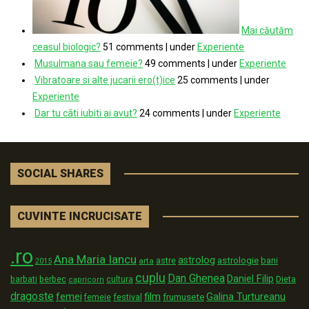
Mai căutăm
ceasul biologic?
51 comments
|
under
Experiente
Musulmana sau femeie?
49 comments
|
under
Experiente
Vibratoare si alte jucarii ero(t)ice
25 comments
|
under
Experiente
Dar tu câti iubiti ai avut?
24 comments
|
under
Experiente
SOCIAL SHARES
CUVINTE INCRUCISATE
.ro
Ana Maria Iancu
astrolog
astrologie
astre
bani
arta
2015
cuplu
Dan Ghenea
Daniel Filip
Dieta
barbati
berbec
cultura
capricorn
dragoste
film
Galina Turtureanu
femei
festival
frumusete
femeie