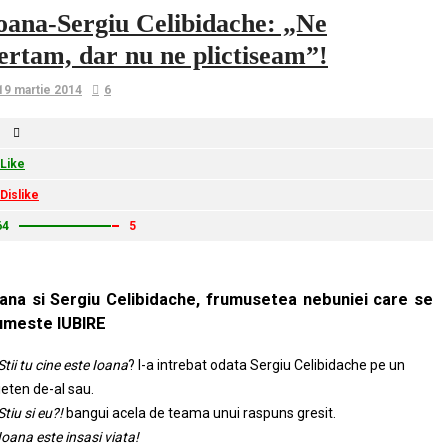
oana-Sergiu Celibidache: „Ne
ertam, dar nu ne plictiseam”!
19 martie 2014
6
Like
Dislike
64
5
oana si Sergiu Celibidache, frumusetea nebuniei care se
umeste IUBIRE
Stii tu cine este Ioana
? l-a intrebat odata Sergiu Celibidache pe un
ieten de-al sau.
Stiu si eu?!
bangui acela de teama unui raspuns gresit.
Ioana este insasi viata!