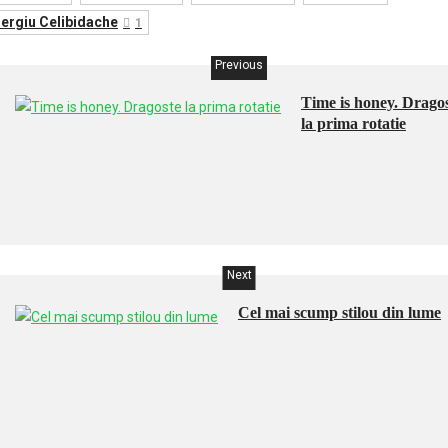
ergiu Celibidache
1
Previous
Time is honey. Drago
la prima rotatie
Next
Cel mai scump stilou din lume