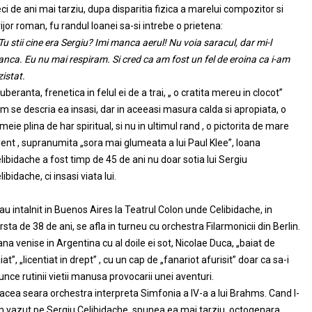
ci de ani mai tarziu, dupa disparitia fizica a marelui compozitor si
rijor roman, fu randul Ioanei sa-si intrebe o prietena:
Tu stii cine era Sergiu? Imi manca aerul! Nu voia saracul, dar mi-l
nca. Eu nu mai respiram. Si cred ca am fost un fel de eroina ca i-am
zistat.
uberanta, frenetica in felul ei de a trai, „ o cratita mereu in clocot”
m se descria ea insasi, dar in aceeasi masura calda si apropiata, o
meie plina de har spiritual, si nu in ultimul rand , o pictorita de mare
lent , supranumita „sora mai glumeata a lui Paul Klee”, Ioana
libidache a fost timp de 45 de ani nu doar sotia lui Sergiu
libidache, ci insasi viata lui.
au intalnit in Buenos Aires la Teatrul Colon unde Celibidache, in
rsta de 38 de ani, se afla in turneu cu orchestra Filarmonicii din Berlin.
ana venise in Argentina cu al doile ei sot, Nicolae Duca, „baiat de
iat”, „licentiat in drept” , cu un cap de „fanariot afurisit” doar ca sa-i
unce rutinii vietii manusa provocarii unei aventuri.
 acea seara orchestra interpreta Simfonia a IV-a a lui Brahms. Cand l-
 vazut pe Sergiu Celibidache, spunea ea mai tarziu, octogenara