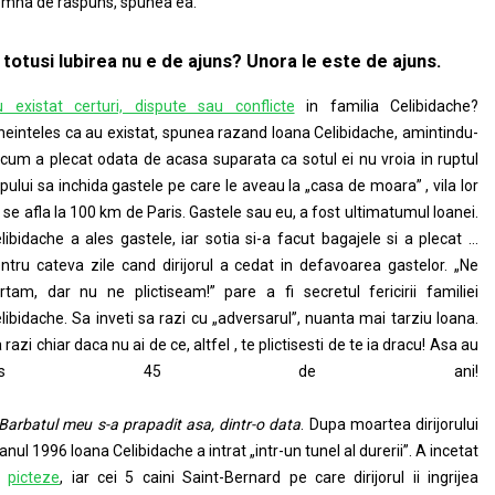
mna de raspuns, spunea ea.
 totusi Iubirea nu e de ajuns? Unora le este de ajuns.
 existat certuri, dispute sau conflicte
in familia Celibidache?
neinteles ca au existat, spunea razand Ioana Celibidache, amintindu-
 cum a plecat odata de acasa suparata ca sotul ei nu vroia in ruptul
pului sa inchida gastele pe care le aveau la „casa de moara” , vila lor
 se afla la 100 km de Paris. Gastele sau eu, a fost ultimatumul Ioanei.
libidache a ales gastele, iar sotia si-a facut bagajele si a plecat …
ntru cateva zile cand dirijorul a cedat in defavoarea gastelor. „Ne
rtam, dar nu ne plictiseam!” pare a fi secretul fericirii familiei
libidache. Sa inveti sa razi cu „adversarul”, nuanta mai tarziu Ioana.
 razi chiar daca nu ai de ce, altfel , te plictisesti de te ia dracu! Asa au
ras 45 de ani!
Barbatul meu s-a prapadit asa, dintr-o data
. Dupa moartea dirijorului
 anul 1996 Ioana Celibidache a intrat „intr-un tunel al durerii”. A incetat
a
picteze
, iar cei 5 caini Saint-Bernard pe care dirijorul ii ingrijea