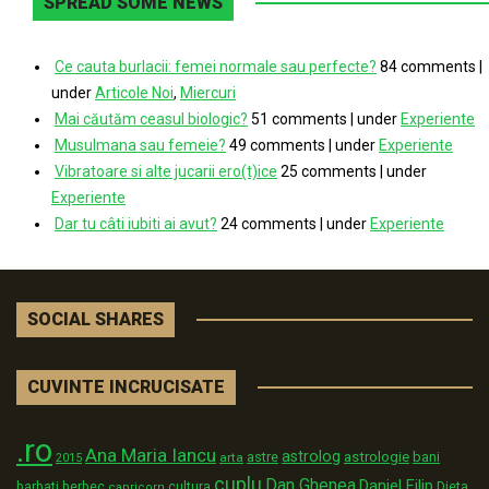
SPREAD SOME NEWS
Ce cauta burlacii: femei normale sau perfecte?
84 comments
|
under
Articole Noi
,
Miercuri
Mai căutăm ceasul biologic?
51 comments
|
under
Experiente
Musulmana sau femeie?
49 comments
|
under
Experiente
Vibratoare si alte jucarii ero(t)ice
25 comments
|
under
Experiente
Dar tu câti iubiti ai avut?
24 comments
|
under
Experiente
SOCIAL SHARES
CUVINTE INCRUCISATE
.ro
Ana Maria Iancu
astrolog
astrologie
astre
bani
arta
2015
cuplu
Dan Ghenea
Daniel Filip
Dieta
barbati
berbec
cultura
capricorn