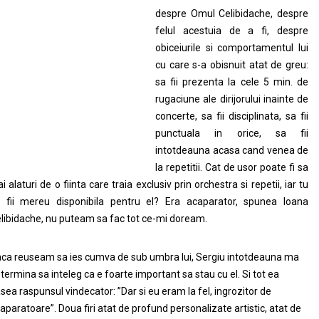
despre Omul Celibidache, despre
felul acestuia de a fi, despre
obiceiurile si comportamentul lui
cu care s-a obisnuit atat de greu:
sa fii prezenta la cele 5 min. de
rugaciune ale dirijorului inainte de
concerte, sa fii disciplinata, sa fii
punctuala in orice, sa fii
intotdeauna acasa cand venea de
la repetitii. Cat de usor poate fi sa
ai alaturi de o fiinta care traia exclusiv prin orchestra si repetii, iar tu
 fii mereu disponibila pentru el? Era acaparator, spunea Ioana
libidache, nu puteam sa fac tot ce-mi doream.
ca reuseam sa ies cumva de sub umbra lui, Sergiu intotdeauna ma
termina sa inteleg ca e foarte important sa stau cu el. Si tot ea
sea raspunsul vindecator: ”Dar si eu eram la fel, ingrozitor de
aparatoare”. Doua firi atat de profund personalizate artistic, atat de