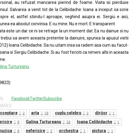
rsonal, au refuzat mancarea pierind de foame. Viata isi pierduse
nsul. Salvarea a venit tot de la Celibidache: Ioana a inceput sa scrie
spre el, astfel stiindu-l aproape, veghind asupra ei. Sergiu e aici,
unea ea absolut convinsa. E cu mine. Nu e mort. E transparent.
ata este un dar ce ni se retrage la un moment dat. Ea nu dainue si nu
 trebui sa avem aceasta pretentie la dainuire, spunea la apusul vietii
012) Ioana Celibidache. Sa nu uitam insa sa radem asa cum au facut-
Ioana si Sergiu Celibidache. Si au fost fericiti ca nimeni altii in aceasta
me.
lina Turtureanu
9823)
2k
Facebook
Twitter
Subscribe
HARES
cceptare
arta
cuplu celebru
dirijor
2
18
2
1
ericire
Galina Turtureanu
Ioana Celibidache
8
34
1
muzica
nefericire
orchestra
pictura
8
2
1
1