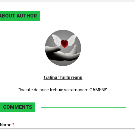
ABOUT AUTHOR
Galina Turtureanu
"Inainte de orice trebuie sa ramanem OAMENI!"
COMMENTS
Name
*