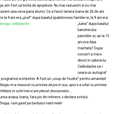
ja, am fost ca lovita de apoplexie. Nu mai vazusem si nu mai
zisem asa ceva pana atunci. Ce a facut tanara Ioana de 26 de ani
re la 4 ani era „praf”
dupa baiatul spalatoresei familiei ei, la 9 ani era
„lulea” dupa baiatul
bancherului
parintilor ei, iar la 15
ani era deja
maritata? Dupa
concert a mers
direct in cabina lui
Celibidache sa-i
ceara un autograf
 programul orchestrei. A fost un „coup de foudre” pentru amandoi!
Sergiu m-a masurat cu privirea de jos in sus, apoi s-a uitat cu privirea
tifelata in ochii mei si am plecat zbuciumata …
unsa acasa, Ioana, fara pic de retinere, ii declara sotului:
Draga, l-am gasit pe barbatul vietii mele!