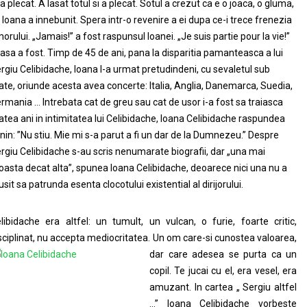
 a plecat. A lasat totul si a plecat. Sotul a crezut ca e o joaca, o gluma,
 Ioana a innebunit. Spera intr-o revenire a ei dupa ce-i trece frenezia
orului. „Jamais!” a fost raspunsul Ioanei. „Je suis partie pour la vie!”
 asa a fost. Timp de 45 de ani, pana la disparitia pamanteasca a lui
rgiu Celibidache, Ioana l-a urmat pretudindeni, cu sevaletul sub
ate, oriunde acesta avea concerte: Italia, Anglia, Danemarca, Suedia,
rmania … Intrebata cat de greu sau cat de usor i-a fost sa traiasca
atea ani in intimitatea lui Celibidache, Ioana Celibidache raspundea
nin: ”Nu stiu. Mie mi s-a parut a fi un dar de la Dumnezeu.” Despre
rgiu Celibidache s-au scris nenumarate biografii, dar „una mai
oasta decat alta”, spunea Ioana Celibidache, deoarece nici una nu a
usit sa patrunda esenta clocotului existential al dirijorului.
libidache era altfel: un tumult, un vulcan, o furie, foarte critic,
sciplinat, nu accepta mediocritatea.
Un om care-si cunostea valoarea,
dar care adesea se purta ca un
copil. Te jucai cu el, era vesel, era
amuzant. In cartea „ Sergiu altfel
…” Ioana Celibidache vorbeste