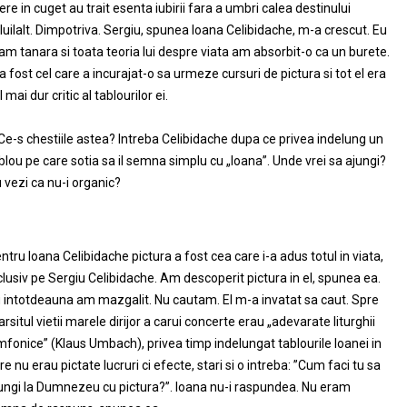
bere in cuget au trait esenta iubirii fara a umbri calea destinului
luilalt. Dimpotriva. Sergiu, spunea Ioana Celibidache, m-a crescut. Eu
am tanara si toata teoria lui despre viata am absorbit-o ca un burete.
 a fost cel care a incurajat-o sa urmeze cursuri de pictura si tot el era
l mai dur critic al tablourilor ei.
Ce-s chestiile astea? Intreba Celibidache dupa ce privea indelung un
blou pe care sotia sa il semna simplu cu „Ioana”. Unde vrei sa ajungi?
 vezi ca nu-i organic?
ntru Ioana Celibidache pictura a fost cea care i-a adus totul in viata,
clusiv pe Sergiu Celibidache. Am descoperit pictura in el, spunea ea.
 intotdeauna am mazgalit. Nu cautam. El m-a invatat sa caut. Spre
arsitul vietii marele dirijor a carui concerte erau „adevarate liturghii
mfonice” (Klaus Umbach), privea timp indelungat tablourile Ioanei in
re nu erau pictate lucruri ci efecte, stari si o intreba: ”Cum faci tu sa
ungi la Dumnezeu cu pictura?”. Ioana nu-i raspundea. Nu eram