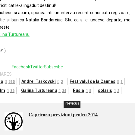
riciti cat le-a ingaduit destinul!
l iubesc si acum, spunea intr-un interviu recent cunoscuta regizoare,
tie si bunica Natalia Bondarciuc. Stiu ca si el undeva departe, ma
beste!
lina Turtureanu
91)
8
Facebook
Twitter
Subscribe
HARES
ro
Andrei Tarkovski
Festivalul de la Cannes
515
2
1
ilm
Galina Turtureanu
Rusia
solaris
36
34
5
2
Previous
Capricorn previziuni pentru 2014