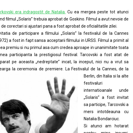
rkovski era indragostit de Natalia.
Cu ea mergea peste tot atunci
nd filmul „Solaris” trebuia aprobat de Goskino. Filmul a avut nevoie de
 de corectari si ajustari pana a fost aprobat de oficialitatile zilei.
vitatia de participare a filmului „Solaris” la festivalul de la Cannes
972) a fost in fapt sansa acceptarii filmului in URSS. Filmul a primit al
lea premiu si nu primul asa cum credea aproape in unanimitate toata
mea participanta la prestigiosul festival. Tarcovski a fost atat de
parat pe aceasta „nedreptate” incat, la inceput, nici nu a vrut sa
arga la ceremonia de premiere. La
Festivalul de la Cannes, de la
Berlin, din Italia si la alte
festivaluri
internatioanale unde
„Solaris” a fost invitat
sa participe, Tarcovski a
mers intotdeauna cu
Natalia Bondarciuc.
Si atunci am hotarat