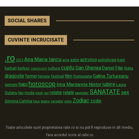
SOCIAL SHARES
CUVINTE INCRUCISATE
.ro
Ana Maria Iancu
astrolog
astrologie
astre
bani
arta
2015
cuplu
Dan Ghenea
Daniel Filip
Dieta
barbati
berbec
cultura
capricorn
dragoste
film
Galina Turtureanu
femei
festival
frumusete
femeie
horoscop
iubire
hapi
Irina Margareta Nistor
Laura
gemeni
SANATATE
sex
relatii
relatie
Gutanu
leu
moda
pesti
rac
sagetator
Zodiac
zodie
Simona Catrina
taur
varsator
teatru
viata
Toate articolele sunt proprietatea ralix.ro si nu pot fi reproduse in alt mediu,
fara acordul scris al ralix.ro