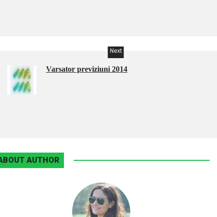
Next
Varsator previziuni 2014
ABOUT AUTHOR