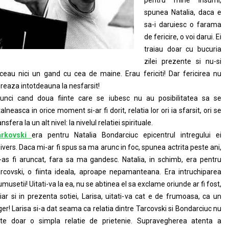
pentru mine insumi,
spunea Natalia, daca e
sa-i daruiesc o farama
de fericire, o voi darui. Ei
traiau doar cu bucuria
zilei prezente si nu-si
ceau nici un gand cu cea de maine. Erau fericiti! Dar fericirea nu
reaza intotdeauna la nesfarsit!
unci cand doua fiinte care se iubesc nu au posibilitatea sa se
talneasca in orice moment si-ar fi dorit, relatia lor ori ia sfarsit, ori se
ansfera la un alt nivel: la nivelul relatiei spirituale.
rkovski
era pentru Natalia Bondarciuc epicentrul intregului ei
ivers. Daca mi-ar fi spus sa ma arunc in foc, spunea actrita peste ani,
as fi aruncat, fara sa ma gandesc. Natalia, in schimb, era pentru
rcovski, o fiinta ideala, aproape nepamanteana. Era intruchiparea
umusetii! Uitati-va la ea, nu se abtinea el sa exclame oriunde ar fi fost,
iar si in prezenta sotiei, Larisa, uitati-va cat e de frumoasa, ca un
ger! Larisa si-a dat seama ca relatia dintre Tarcovski si Bondarciuc nu
te doar o simpla relatie de prietenie. Supravegherea atenta a