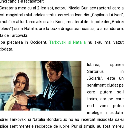
unci cand s-a recasatorit.
Casatoria mea cu al 2-lea sot, actorul Nicolai Burliaev (actorul care a
cat magistral rolul adolescentul-cercetas Ivan din „Copilaria lui Ivan”,
imul film al lui Tarcovski si a lui Boris, mesterul de clopote din „Andrei
bleov”) scria Natalia, are la baza dragostea noastra, a amandurora,
ta de Tarcovski.
pa plecarea in Occident,
Tarkovski si Natalia
nu s-au mai vazut
ciodata.
Iubirea, spunea
Sartorius in
„Solaris”, este un
sentiment ciudat pe
care putem sa-l
traim, dar pe care
nu-l vom putea
intelege niciodata.
drei Tarkovski si Natalia Bondarciuc nu au incercat niciodata sa-si
plice sentimentele reciproce de iubire. Pur si simplu au fost mereu