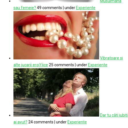
Musulmana
sau femeie?
49 comments
|
under
Experiente
Vibratoare si
alte jucarii ero(t)ice
25 comments
|
under
Experiente
Dar tu câti iubiti
ai avut?
24 comments
|
under
Experiente