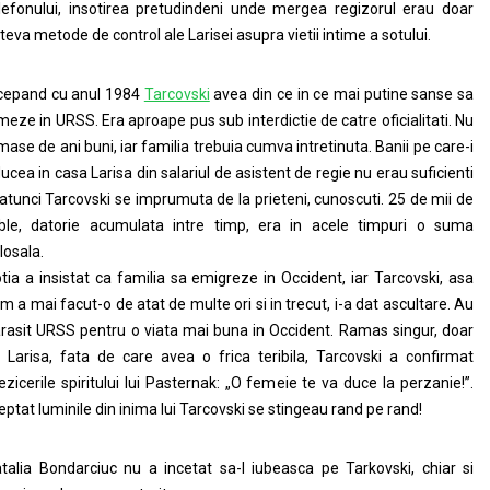
lefonului, insotirea pretudindeni unde mergea regizorul erau doar
teva metode de control ale Larisei asupra vietii intime a sotului.
cepand cu anul 1984
Tarcovski
avea din ce in ce mai putine sanse sa
lmeze in URSS. Era aproape pus sub interdictie de catre oficialitati. Nu
lmase de ani buni, iar familia trebuia cumva intretinuta. Banii pe care-i
ucea in casa Larisa din salariul de asistent de regie nu erau suficienti
 atunci Tarcovski se imprumuta de la prieteni, cunoscuti. 25 de mii de
ble, datorie acumulata intre timp, era in acele timpuri o suma
losala.
tia a insistat ca familia sa emigreze in Occident, iar Tarcovski, asa
m a mai facut-o de atat de multe ori si in trecut, i-a dat ascultare. Au
rasit URSS pentru o viata mai buna in Occident. Ramas singur, doar
 Larisa, fata de care avea o frica teribila, Tarcovski a confirmat
ezicerile spiritului lui Pasternak: „O femeie te va duce la perzanie!”.
eptat luminile din inima lui Tarcovski se stingeau rand pe rand!
talia Bondarciuc nu a incetat sa-l iubeasca pe Tarkovski, chiar si