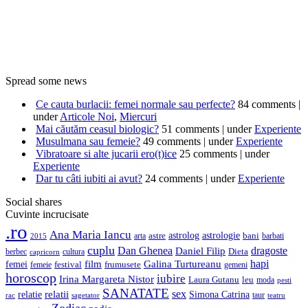
Spread some news
Ce cauta burlacii: femei normale sau perfecte?
84 comments
|
under
Articole Noi
,
Miercuri
Mai căutăm ceasul biologic?
51 comments
|
under
Experiente
Musulmana sau femeie?
49 comments
|
under
Experiente
Vibratoare si alte jucarii ero(t)ice
25 comments
|
under
Experiente
Dar tu câti iubiti ai avut?
24 comments
|
under
Experiente
Social shares
Cuvinte incrucisate
.ro
Ana Maria Iancu
astrolog
astrologie
astre
bani
barbati
arta
2015
cuplu
Dan Ghenea
dragoste
Daniel Filip
berbec
cultura
Dieta
capricorn
film
hapi
femei
Galina Turtureanu
frumusete
femeie
festival
gemeni
horoscop
iubire
Irina Margareta Nistor
leu
Laura Gutanu
moda
pesti
SANATATE
sex
relatie
relatii
Simona Catrina
rac
taur
sagetator
teatru