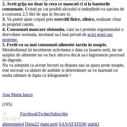
2. Aveti grija nu doar la ceea ce mancati ci si la bauturile
consumate.
Evitati pe cat posibil alcoolul si indepliniti-va sarcina de
a consuma 2,5 litri de apa in fiecare zi.
3.
Va puteti ajuta corpul prin
exercitii fizice, zilnice,
realizate chiar
in propriul camin
.
4. Consumati mancare obisnuita
, care sa-i permita organismului o
dezvoltare normala, incetand sa-l mai privati de
acizi grasi sau
proteine.
5. Feriti-va sa mai consumati alimente tarziu in noapte.
Metabolismul isi incetineste activitatea o data cu lasarea serii, iar un
surplus de alimente nu va face altceva decat sa-i ingreuneze procesul
de digestie.
Nu va asteptati ca aceste lucruri sa dispara sau sa apara peste noapte,
este necesar ca alaturi de ambitie si determinare sa va inarmati cu
multa rabdare in lupta cu kilogramele !
Ana Maria Iancu
(195)
16
Facebook
Twitter
Subscribe
SHARES
alimentatie
4
Dieta
22
mancare
6
SANATATE
80
slabit
2