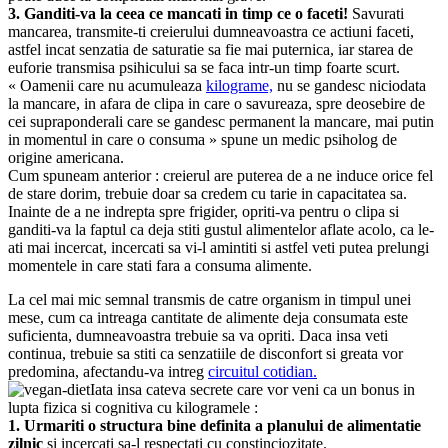
3. Ganditi-va la ceea ce mancati in timp ce o faceti!
Savurati
mancarea, transmite-ti creierului dumneavoastra ce actiuni faceti,
astfel incat senzatia de saturatie sa fie mai puternica, iar starea de
euforie transmisa psihicului sa se faca intr-un timp foarte scurt.
« Oamenii care nu acumuleaza
kilograme,
nu se gandesc niciodata
la mancare, in afara de clipa in care o savureaza, spre deosebire de
cei supraponderali care se gandesc permanent la mancare, mai putin
in momentul in care o consuma » spune un medic psiholog de
origine americana.
Cum spuneam anterior : creierul are puterea de a ne induce orice fel
de stare dorim, trebuie doar sa credem cu tarie in capacitatea sa.
Inainte de a ne indrepta spre frigider, opriti-va pentru o clipa si
ganditi-va la faptul ca deja stiti gustul alimentelor aflate acolo, ca le-
ati mai incercat, incercati sa vi-l amintiti si astfel veti putea prelungi
momentele in care stati fara a consuma alimente.
La cel mai mic semnal transmis de catre organism in timpul unei
mese, cum ca intreaga cantitate de alimente deja consumata este
suficienta, dumneavoastra trebuie sa va opriti. Daca insa veti
continua, trebuie sa stiti ca senzatiile de disconfort si greata vor
predomina, afectandu-va intreg
circuitul cotidian.
Iata insa cateva secrete care vor veni ca un bonus in
lupta fizica si cognitiva cu kilogramele :
1. Urmariti o structura bine definita a planului de alimentatie
zilnic
si incercati sa-l respectati cu constinciozitate.