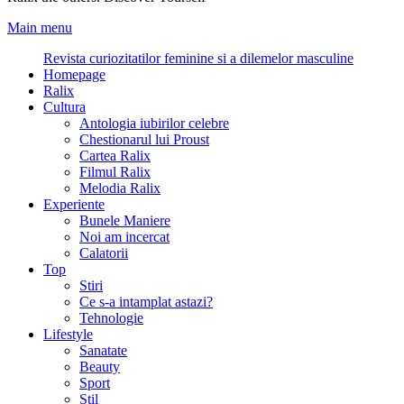
Main menu
Revista curiozitatilor feminine si a dilemelor masculine
Homepage
Ralix
Cultura
Antologia iubirilor celebre
Chestionarul lui Proust
Cartea Ralix
Filmul Ralix
Melodia Ralix
Experiente
Bunele Maniere
Noi am incercat
Calatorii
Top
Stiri
Ce s-a intamplat astazi?
Tehnologie
Lifestyle
Sanatate
Beauty
Sport
Stil