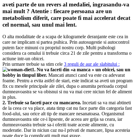
aveti parte de un revers al medaliei, ingrasandu-va
mai mult ? Atentie : fiecare persoana are un
metabolism diferit, care poate fi mai accelerat decat
cel normal, sau unul mai lent.
O alta modalitate de a scapa de kilogramele deranjante este cea in
care ne implicam si partea psihica. Prin autosugestie si autocontrol
putem face minuni cu propriul nostru corp. Multi psihologi
considera ca omului ii trebuie circa 21 de zile pentru a transforma o
actiune intr-un obicei.
Prin urmare trebuie sa stim cele
3 reguli de aur ale slabitului :
1. Nu va faceti din «a manca » un obicei, sau un
hobby in timpul liber.
Mancati atunci cand va este cu adevarat
foame. Pentru a evita astfel de stari, este indicat sa aveti un program
fix cu mesele principale ale zilei, dupa o anumita perioada corpul
dumneavoastra se va obisnui si nu va mai cere niciun fel de aliment
in plus.
2. Trebuie sa faceti pace cu mancarea.
Incetati sa va mai abtineti
de la ceea ce va place, atata timp cat nu face parte din categoria fast
food-ului, sau orice alt tip de mancare nesanatoasa. Organismul
dumneavoastra stie ce-i lipseste, de aceea are grija sa ceara, iar
dumneavoastra trebuie sa-i oferiti toate aceste alimente, cu
moderatie. Dar in niciun caz nu-l privati de mancare, lipsa acesteia
poate duce la complicatii mult mai grave.