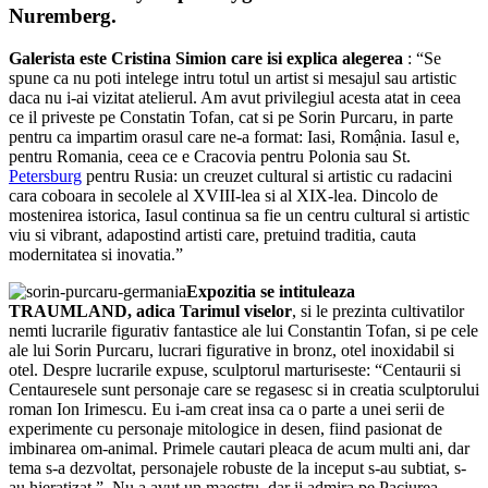
Nuremberg.
Galerista este Cristina Simion care isi explica alegerea
: “Se
spune ca nu poti intelege intru totul un artist si mesajul sau artistic
daca nu i-ai vizitat atelierul. Am avut privilegiul acesta atat in ceea
ce il priveste pe Constatin Tofan, cat si pe Sorin Purcaru, in parte
pentru ca impartim orasul care ne-a format: Iasi, Romậnia. Iasul e,
pentru Romania, ceea ce e Cracovia pentru Polonia sau St.
Petersburg
pentru Rusia: un creuzet cultural si artistic cu radacini
cara coboara in secolele al XVIII-lea si al XIX-lea. Dincolo de
mostenirea istorica, Iasul continua sa fie un centru cultural si artistic
viu si vibrant, adapostind artisti care, pretuind traditia, cauta
modernitatea si inovatia.”
Expozitia se intituleaza
TRAUMLAND, adica Tarimul viselor
, si le prezinta cultivatilor
nemti lucrarile figurativ fantastice ale lui Constantin Tofan, si pe cele
ale lui Sorin Purcaru, lucrari figurative in bronz, otel inoxidabil si
otel. Despre lucrarile expuse, sculptorul marturiseste: “Centaurii si
Centauresele sunt personaje care se regasesc si in creatia sculptorului
roman Ion Irimescu. Eu i-am creat insa ca o parte a unei serii de
experimente cu personaje mitologice in desen, fiind pasionat de
imbinarea om-animal. Primele cautari pleaca de acum multi ani, dar
tema s-a dezvoltat, personajele robuste de la inceput s-au subtiat, s-
au hieratizat.”. Nu a avut un maestru, dar ii admira pe Paciurea,