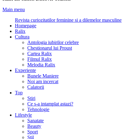
Main menu
Revista curiozitatilor feminine si a dilemelor masculine
Homepage
Ralix
Cultura
Antologia iubirilor celebre
Chestionarul lui Proust
Cartea Ralix
Filmul Ralix
Melodia Ralix
Experiente
Bunele Maniere
Noi am incercat
Calatorii
Top
Stiri
Ce s-a intamplat astazi?
Tehnologie
Lifestyle
Sanatate
Beauty
Sport
Stil