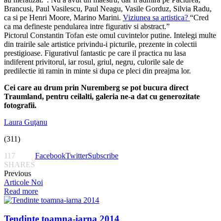
Brancusi, Paul Vasilescu, Paul Neagu, Vasile Gorduz, Silvia Radu,
ca si pe Henri Moore, Marino Marini.
Viziunea sa artistica?
“Cred
ca ma defineste pendularea intre figurativ si abstract.”
Pictorul Constantin Tofan este omul cuvintelor putine. Intelegi multe
din trairile sale artistice privindu-i picturile, prezente in colectii
prestigioase. Figurativul fantastic pe care il practica nu lasa
indiferent privitorul, iar rosul, griul, negru, culorile sale de
predilectie iti ramin in minte si dupa ce pleci din preajma lor.
Cei care au drum prin Nuremberg se pot bucura direct
Traumland, pentru ceilalti, galeria ne-a dat cu generozitate
fotografii.
Laura Guţanu
(311)
117
Facebook
Twitter
Subscribe
SHARES
Previous
Articole Noi
Read more
Tendinte toamna-iarna 2014