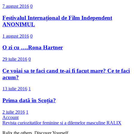
7 august 2016
0
Festivalul Internațional de Film Independent
ANONIMUL
1 august 2016
0
O zi cu ….Rona Hartner
29 iulie 2016
0
Ce voiai sa te faci cand te-ai fi facut mare? Ce te faci
acum?
13 iulie 2016
1
Prima dată în Scoția?
2 iulie 2016
1
Account
Revista curiozitatilor feminine si a dilemelor masculine
RALIX
Ralix the others. Discover Yourself