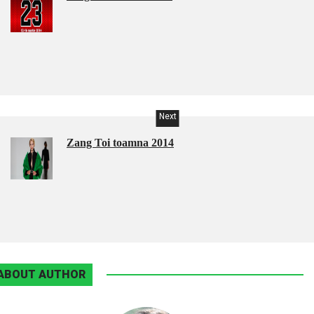
Next
Zang Toi toamna 2014
ABOUT AUTHOR