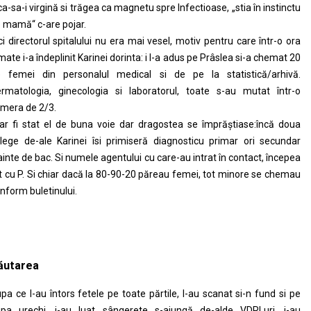
ica-sa-i virgină si trăgea ca magnetu spre Infectioase, „stia în instinctu
 mamă“ c-are pojar.
ci directorul spitalului nu era mai vesel, motiv pentru care într-o ora
mate i-a îndeplinit Karinei dorinta: i l-a adus pe Prâslea si-a chemat 20
 femei din personalul medical si de pe la statistică/arhivă.
rmatologia, ginecologia si laboratorul, toate s-au mutat într-o
mera de 2/3.
ar fi stat el de buna voie dar dragostea se împrăștiase:încă doua
lege de-ale Karinei îsi primiseră diagnosticu primar ori secundar
ainte de bac. Si numele agentului cu care-au intrat în contact, începea
t cu P. Si chiar dacă la 80-90-20 păreau femei, tot minore se chemau
nform buletinului.
ăutarea
pa ce l-au întors fetele pe toate părtile, l-au scanat si-n fund si pe
pa urechi, i-au luat sângerete s-ajungă de-alde VDRLuri, i-au