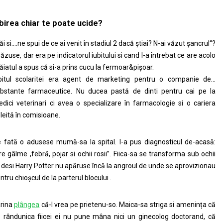
ubirea chiar te poate ucide?
ăi si….ne spui de ce ai venit în stadiul 2 dacă știai? N-ai văzut șancrul“?
 văzuse, dar era pe indicatorul iubitului si cand l-a întrebat ce are acolo
băiatul a spus că si-a prins cucu la fermoar&pișoar.
bitul scolaritei era agent de marketing pentru o companie de…
bstante farmaceutice. Nu ducea pastă de dinti pentru cai pe la
dici veterinari ci avea o specializare în farmacologie si o cariera
leită în comisioane.
 fată o adusese mumă-sa la spital. I-a pus diagnosticul de-acasă:
re gâlme ,febră, pojar si ochii rosii”. Fiica-sa se transforma sub ochii
, desi Harry Potter nu apăruse încă la angroul de unde se aprovizionau
ntru chioșcul de la parterul blocului .
rina
plângea
că-l vrea pe prietenu-so. Maica-sa striga si amenința că
 rândunica fiicei ei nu pune mâna nici un ginecolog doctorand, că