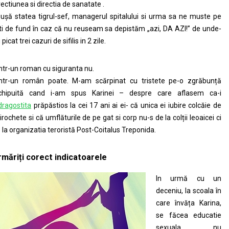
rectiunea si directia de sanatate .
 ușă statea tigrul-sef, managerul spitalului si urma sa ne muste pe
ti de fund în caz că nu reuseam sa depistăm „azi, DA AZI!” de unde-
 picat trei cazuri de sifilis in 2 zile.
ntr-un roman cu siguranta nu.
ntr-un român poate. M-am scărpinat cu tristete pe-o zgrăbunță
chipuită cand i-am spus Karinei – despre care aflasem ca-i
dragostita
prăpăstios la cei 17 ani ai ei- că unica ei iubire colcăie de
irochete si că umflăturile de pe gat si corp nu-s de la colții leoaicei ci
 la organizatia teroristă Post-Coitalus Treponida.
rmăriți corect indicatoarele
In urmă cu un
deceniu, la scoala în
care învăța Karina,
se făcea educatie
sexuala, nu