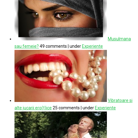
Musulmana
sau femeie?
49 comments
|
under
Experiente
Vibratoare si
alte jucarii ero(t)ice
25 comments
|
under
Experiente