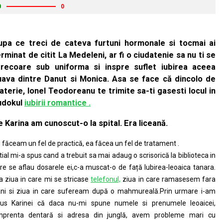
0
0
upa ce treci de cateva furtuni hormonale si tocmai ai
rminat de citit La Medeleni, ar fi o ciudatenie sa nu ti se
trecoare sub uniforma si inspre suflet iubirea aceea
uava dintre Danut si Monica. Asa se face că dincolo de
aterie, Ionel Teodoreanu te trimite sa-ti gasesti locul in
udokul
iubirii romantice .
 Karina am cunoscut-o la spital. Era liceană.
 făceam un fel de practică, ea făcea un fel de tratament .
itial mi-a spus cand a trebuit sa mai adaug o scrisorică la biblioteca in
re se aflau dosarele ei,c-a muscat-o de față Iubirea-leoaica tanara.
a ziua in care mi se stricase
telefonul,
ziua in care ramasesem fara
ni si ziua in care sufeream după o mahmureală.Prin urmare i-am
us Karinei că daca nu-mi spune numele si prenumele leoaicei,
prenta dentară si adresa din junglă, avem probleme mari cu