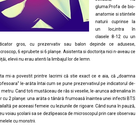
gluma.Profa de bio-
anatomie si stiintele
naturii cuprinse la
un loc,intra în
clasele 8-12 cu un
dicator gros, cu prezervativ sau balon depinde ce adusese,
croscop, 6 eprubete si 6 planșe. Asistenta si doctorița nici n-aveau ce
ițăi, elevii nu erau atenti la limbajul lor de lemn.
ta mi-a povestit printre lacrimi că stie exact ce e aia, că „doamna
ofesoara“ le-arăta întai cum se pune prezervativul pe indicatorul de-
 metru. Cand toti mustăceau de râs si veselie, le-arunca adrenalina în
r cu 2 planșe: una arăta o tânără frumoasă înaintea unei infectii BTS
 ailaltă pe aceeasi femeie cu leziunile de rigoare. Când suna în pauză,
eu voiau școlarii sa se dezlipeasca de microscopul prin care observau
melele cu monstrii.