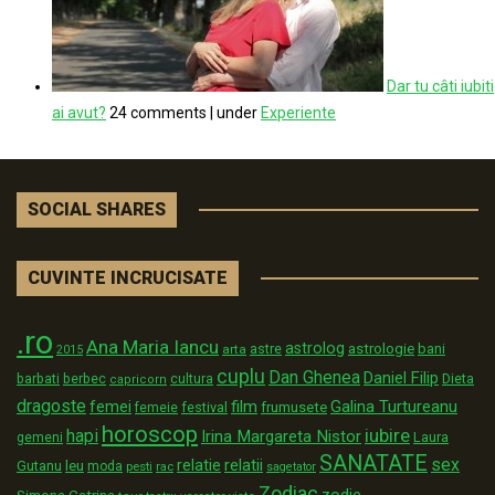
Dar tu câti iubiti
ai avut?
24 comments
|
under
Experiente
SOCIAL SHARES
CUVINTE INCRUCISATE
.ro
Ana Maria Iancu
astrolog
astrologie
astre
bani
arta
2015
cuplu
Dan Ghenea
Daniel Filip
Dieta
barbati
berbec
cultura
capricorn
dragoste
film
Galina Turtureanu
femei
festival
frumusete
femeie
horoscop
iubire
hapi
Irina Margareta Nistor
Laura
gemeni
SANATATE
sex
relatii
relatie
Gutanu
leu
moda
pesti
rac
sagetator
Zodiac