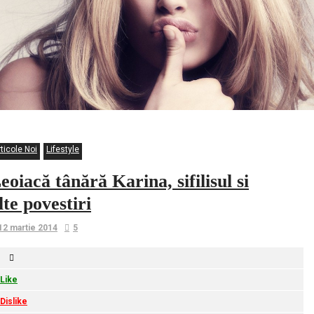
ticole Noi
Lifestyle
eoiacă tânără Karina, sifilisul si
lte povestiri
12 martie 2014
5
Like
Dislike