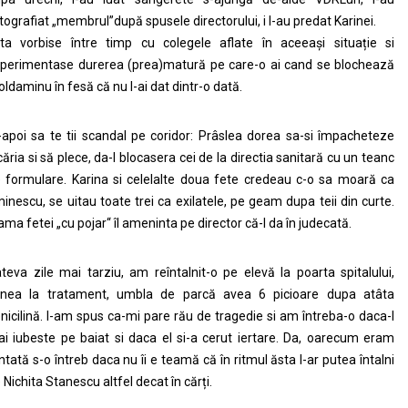
tografiat „membrul”după spusele directorului, i l-au predat Karinei.
ta vorbise între timp cu colegele aflate în aceeași situație si
perimentase durerea (prea)matură pe care-o ai cand se blochează
ldaminu în fesă că nu l-ai dat dintr-o dată.
-apoi sa te tii scandal pe coridor: Prâslea dorea sa-si împacheteze
căria si să plece, da-l blocasera cei de la directia sanitară cu un teanc
 formulare. Karina si celelalte doua fete credeau c-o sa moară ca
inescu, se uitau toate trei ca exilatele, pe geam dupa teii din curte.
ma fetei „cu pojar“ îl ameninta pe director că-l da în judecată.
teva zile mai tarziu, am reîntalnit-o pe elevă la poarta spitalului,
nea la tratament, umbla de parcă avea 6 picioare dupa atâta
nicilină. I-am spus ca-mi pare rău de tragedie si am întreba-o daca-l
i iubeste pe baiat si daca el si-a cerut iertare. Da, oarecum eram
ntată s-o întreb daca nu îi e teamă că în ritmul ăsta l-ar putea întalni
 Nichita Stanescu altfel decat în cărți.