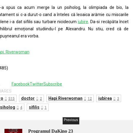
-a spus ca acum merge la un psiholog, la olimpiada de bio, la
atament si c-a durut-o cand a înteles că leoaica arămie cu miscarile
clene i-a dat sifilis sau turbare nicidecum
iubire
. Da-si recăpăta încet
hilibrul emoțional studiindu-l pe Alexandru. Nu stiu, cred că de
pușneanul era vorba.
pi. Riverwoman
485)
2
Facebook
Twitter
Subscribe
HARES
ro
doctor
Hapi Riverwoman
iubirea
515
2
12
3
siholog
sifilis
4
1
Previous
Programul DaKino 23