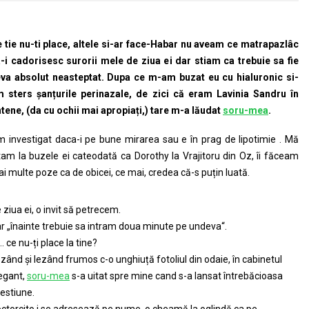
 tie nu-ti place, altele si-ar face-Habar nu aveam ce matrapazlâc
-i cadorisesc surorii mele de ziua ei dar stiam ca trebuie sa fie
va absolut neasteptat. Dupa ce m-am buzat eu cu hialuronic si-
 sters șanțurile perinazale, de zici că eram Lavinia Sandru în
tene, (da cu ochii mai apropiați,) tare m-a lăudat
soru-mea
.
 investigat daca-i pe bune mirarea sau e în prag de lipotimie . Mă
tam la buzele ei cateodată ca Dorothy la Vrajitoru din Oz, îi făceam
i multe poze ca de obicei, ce mai, credea că-s puțin luată.
 ziua ei, o invit să petrecem.
r „înainte trebuie sa intram doua minute pe undeva“.
… ce nu-ți place la tine?
zând și lezând frumos c-o unghiuță fotoliul din odaie, în cabinetul
egant,
soru-mea
s-a uitat spre mine cand s-a lansat întrebăcioasa
estiune.