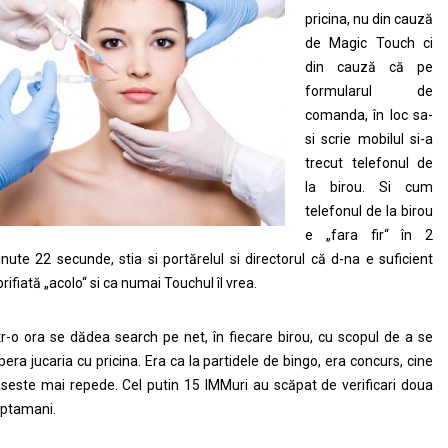
pricina, nu din cauză
de Magic Touch ci
din cauză că pe
formularul de
comanda, în loc sa-
si scrie mobilul si-a
trecut telefonul de
la birou. Si cum
telefonul de la birou
e „fara fir“ în 2
nute 22 secunde, stia si portărelul si directorul că d-na e suficient
brifiată „acolo“ si ca numai Touchul îl vrea.
tr-o ora se dădea search pe net, în fiecare birou, cu scopul de a se
pera jucaria cu pricina. Era ca la partidele de bingo, era concurs, cine
seste mai repede. Cel putin 15 IMMuri au scăpat de verificari doua
ptamani.