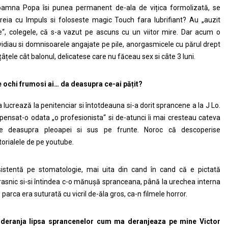
amna Popa îsi punea permanent de-ala de vițica formolizată, se
reia cu Impuls si foloseste magic Touch fara lubrifiant? Au „auzit
e“, colegele, că s-a vazut pe ascuns cu un viitor mire. Dar acum o
vidiau si domnisoarele angajate pe pile, anorgasmicele cu părul drept
 țâțele cât balonul, delicatese care nu făceau sex si câte 3 luni.
 ochi frumosi ai… da deasupra ce-ai pățit?
a lucrează la penitenciar si întotdeauna si-a dorit sprancene a la J Lo.
pensat-o odata „o profesionista“ si de-atunci îi mai cresteau cateva
re deasupra pleoapei si sus pe frunte. Noroc că descoperise
torialele de pe youtube.
istentă pe stomatologie, mai uita din cand în cand că e pictată
rasnic si-si întindea c-o mănușă spranceana, până la urechea interna
 parca era suturată cu vicril de-ăla gros, ca-n filmele horror.
deranja lipsa sprancenelor cum ma deranjeaza pe mine Victor