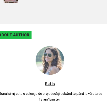
ABOUT AUTHOR
RaLix
Bunul simţ este o colecţie de prejudecăţi dobândite până la vârsta de
18 ani."Einstein