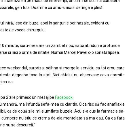
 instaleaza ea pe masa de intervenții, oricum i se scurtcircuitaseră
cioarele, gen tulai Doamne ca amu-s aici si seringa e plină.
ul intră, iese din buze, apoi în șanțurile perinazale, evident cu
estezie:vocea chirurgului.
 10 minute, soru-mea are un zambet nou, natural, ridurile profunde
erse si nici o urma de iritatie. Numai Marcel Pavel c-o sonată lipsea.
ece weekendul, surpriza, odihna si merge la serviciu ca tot omu care
ateste degeaba taxe la stat. Nici cătelul nu observase ceva darmite
ica-sa.
pa 2 zile primesc un mesaj pe
Facebook.
u mandră, ma înfundă sefa-mea cu claritin. Cica risc să fac anafilaxie
ibii, că de două zile mi-s umflate buzele. Acu s-a dus la farmacie sa-
 cumpere nu stiu ce crema de-aia mentolata sa ma dau. Ca ea fara
ne nu se descurcă.“