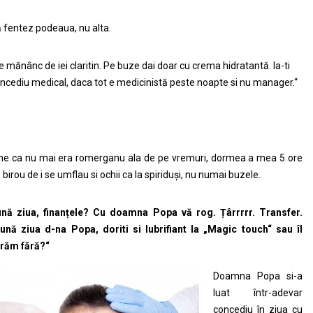
 fentez podeaua, nu alta.
e mănânc de iei claritin. Pe buze dai doar cu crema hidratantă. Ia-ti
ncediu medical, daca tot e medicinistă peste noapte si nu manager.“
ne ca nu mai era romerganu ala de pe vremuri, dormea a mea 5 ore
 birou de i se umflau si ochii ca la spiriduși, nu numai buzele.
nă ziua, finanțele? Cu doamna Popa vă rog. Țârrrrr. Transfer.
ună ziua d-na Popa, doriti si lubrifiant la „Magic touch“ sau îl
vrăm fără?“
Doamna Popa si-a
luat într-adevar
concediu în ziua cu