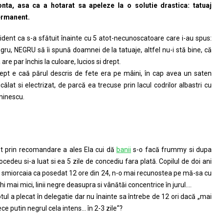
nta, asa ca a hotarat sa apeleze la o solutie drastica: tatuaj
ermanent.
ident ca s-a sfătuit înainte cu 5 atot-necunoscatoare care i-au spus:
gru, NEGRU să îi spună doamnei de la tatuaje, altfel nu-i stă bine, că
 are par închis la culoare, lucios si drept.
ept e caă părul descris de fete era pe mâini, în cap avea un saten
călat si electrizat, de parcă ea trecuse prin lacul codrilor albastri cu
inescu.
t prin recomandare a ales Ela cui dă
banii
s-o facă frummy si dupa
ocedeu si-a luat si ea 5 zile de concediu fara plată. Copilul de doi ani
 smiorcaia ca posedat 12 ore din 24, n-o mai recunostea pe mă-sa cu
hi mai mici, linii negre deasupra si vânătăi concentrice în jurul….
tul a plecat în delegatie dar nu înainte sa întrebe de 12 ori dacă „mai
ece putin negrul cela intens… în 2-3 zile“?