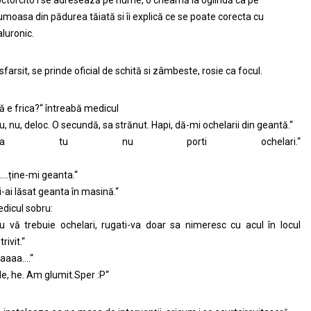
ctorcito i se adresează pe nume, o cheamă la oglindă ca pe
umoasa din pădurea tăiată si îi explică ce se poate corecta cu
aluronic.
 sfarsit, se prinde oficial de schită si zâmbeste, rosie ca focul.
ă e frica?“ întreabă medicul
u, nu, deloc. O secundă, sa strănut. Hapi, dă-mi ochelarii din geantă.“
„Da tu nu porti ochelari.“
….ține-mi geanta.“
i-ai lăsat geanta în masină.“
dicul sobru:
u vă trebuie ochelari, rugati-va doar sa nimeresc cu acul în locul
trivit.“
aaaa….“
He, he. Am glumit.Sper :P“