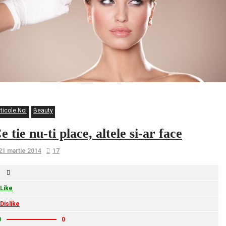
ticole Noi
Beauty
e tie nu-ti place, altele si-ar face
21 martie 2014
17
Like
Dislike
0
0