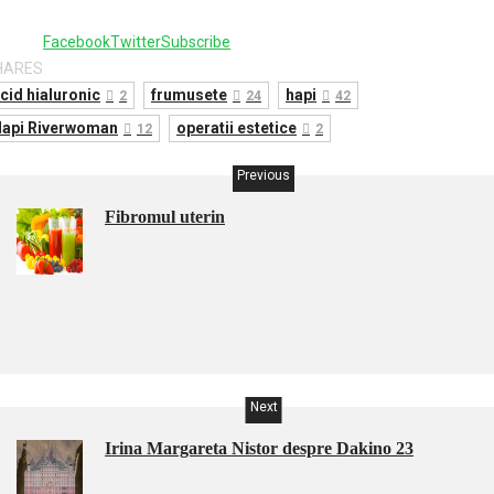
8
Facebook
Twitter
Subscribe
HARES
cid hialuronic
frumusete
hapi
2
24
42
api Riverwoman
operatii estetice
12
2
Previous
Fibromul uterin
Next
Irina Margareta Nistor despre Dakino 23