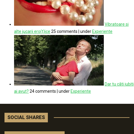
Vibratoare si
alte jucarii ero(t)ice
25 comments
|
under
Experiente
Dar tu câti iubiti
ai avut?
24 comments
|
under
Experiente
SOCIAL SHARES