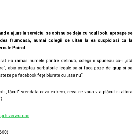
nd a ajuns la serviciu, se obisnuise deja cu noul look, aproape se
dea frumoasă, numai colegii se uitau la ea suspiciosi ca la
rcule Poirot.
rat i-a ramas numele printre detinuti, colegii ii spuneau ca-i „stă
ne“, abia asteptau sarbatorile legale sa-si faca poze de grup si sa
steze pe facebook fețe blurate cu „asa nu“.
ati „făcut“ vreodata ceva extrem, ceva ce voua v-a plăcut si altora
u?
pi.Riverwoman
660)